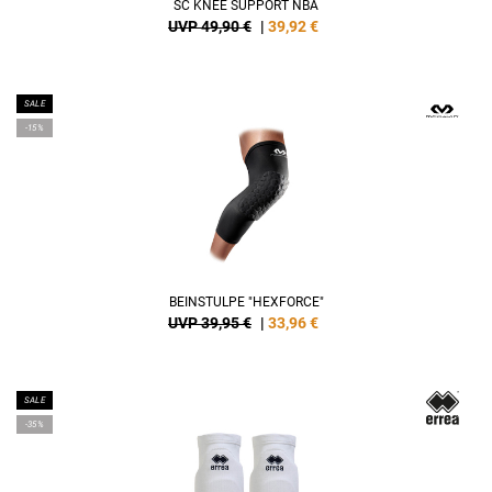
SC KNEE SUPPORT NBA
UVP 49,90 €
|
39,92
€
SALE
-15%
BEINSTULPE "HEXFORCE"
UVP 39,95 €
|
33,96
€
SALE
-35%