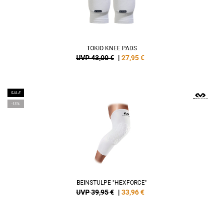
TOKIO KNEE PADS
UVP 43,00 €
|
27,95
€
SALE
-15%
BEINSTULPE "HEXFORCE"
UVP 39,95 €
|
33,96
€