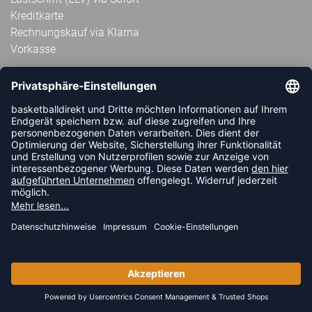
Kreditkarte
Rechnungskauf via Klarna
Vorkasse
ABONNIERE JETZT DEN KOSTENLOSEN
HANDBALLDIREKT-NEWSLETTER UND VERPASSE KEINE
NEUIGKEIT ODER AKTION MEHR.
JETZT ANMELDEN
FOLLOW US
© 2026 Ballsportdirekt.de GmbH und Co. KG