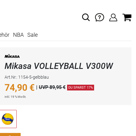
ehör
NBA
Sale
Mikasa VOLLEYBALL V300W
Art.Nr.: 1154-5-gelbblau
74,90
€
|
UVP 89,95 €
DU SPARST 17%
inkl. 19 % MwSt.