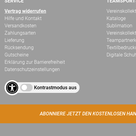
SERVICE
TEAMSPORT
Vertrag widerrufen
Vereinskollek
Hilfe und Kontakt
Kataloge
Versandkosten
Sublimation
Zahlungsarten
Vereinskollek
Lieferung
Teampartnerk
Rücksendung
Textilbedruc
Gutscheine
Digitale Schu
Erklärung zur Barrierefreiheit
Datenschutzeinstellungen
Kontrastmodus aus
ABONNIERE JETZT DEN KOSTENLOSEN HAN