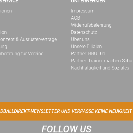
SERVICE
UNTERNEHMEN
tionen
Impressum
AGB
Widerrufsbelehrung
tion
Datenschutz
onzept & Ausrüsterverträge
Über uns
kung
Unsere Filialen
hberatung für Vereine
Partner: BBU ´01
Partner: Trainer machen Schu
Nachhaltigkeit und Soziales
DBALLDIREKT-NEWSLETTER UND VERPASSE KEINE NEUIGKEIT
FOLLOW US