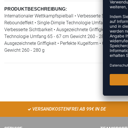
PRODUKTBESCHREIBUNG:
Internationaler Wettkampfspielball • Verbesserte Sichtbarkeit •
Reboundeffekt • Single-Dimple Technologie Umfang 65 - 67 cm
Verbesserte Sichtbarkeit • Ausgezeichnete Griffigkeit • Perfek
Technologie Umfang 65 - 67 cm Gewicht 260 - 280 gInternation
Ausgezeichnete Griffigkeit • Perfekte Kugelform • Geringerer
Gewicht 260 - 280 g
VERSANDKOSTENFREI AB 99€ IN DE