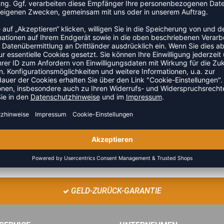
 Ausgezeichnete Griffigkeit • Perfekte Kugelform • Geringerer
 Gewicht 260 - 280 gInternationaler Wettkampfspielball •
te Kugelform • Geringerer Reboundeffekt • Single-Dimple
aler Wettkampfspielball • Verbesserte Sichtbarkeit •
 Reboundeffekt • Single-Dimple Technologie Umfang 65 - 67 cm
ZULETZT ANGESEHEN
GELD-ZURÜCK-GARANTIE