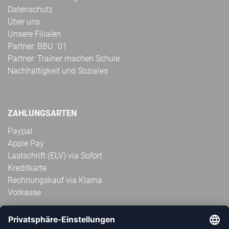
Datenschutz
Über uns
Unsere Filialen
Partner: BBU ´01
Partner: Trainer machen Schule
Nachhaltigkeit und Soziales
ZAHLUNGSARTEN
Paypal
Apple Pay
Lastschrift (ELV) via Sofort
Kreditkarte
Rechnungskauf via Klarna
Vorkasse
ABONNIERE JETZT DEN KOSTENLOSEN