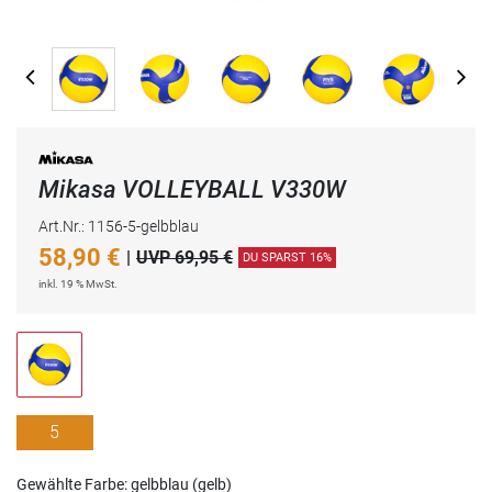
Mikasa VOLLEYBALL V330W
Art.Nr.: 1156-5-gelbblau
58,90
€
|
UVP 69,95 €
DU SPARST 16%
inkl. 19 % MwSt.
5
Gewählte Farbe: gelbblau (gelb)