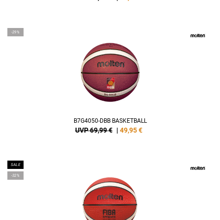
-29%
B7G4050-DBB BASKETBALL
UVP 69,99 €
|
49,95
€
SALE
-32%