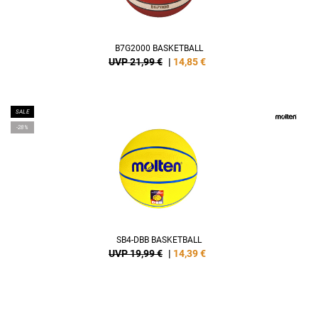
B7G2000 BASKETBALL
UVP 21,99 €
|
14,85
€
SALE
-28%
SB4-DBB BASKETBALL
UVP 19,99 €
|
14,39
€