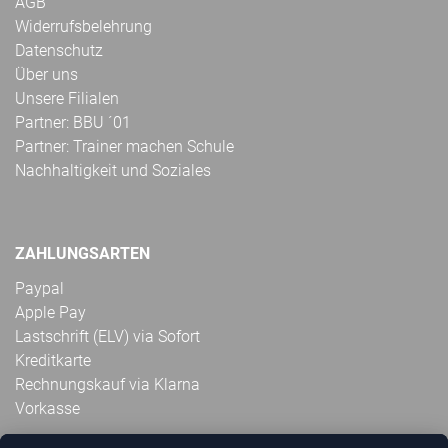
AGB
Widerrufsbelehrung
Datenschutz
Über uns
Unsere Filialen
Partner: BBU ´01
Partner: Trainer machen Schule
Nachhaltigkeit und Soziales
ZAHLUNGSARTEN
Paypal
Apple Pay
Lastschrift (ELV) via Sofort
Kreditkarte
Rechnungskauf via Klarna
Vorkasse