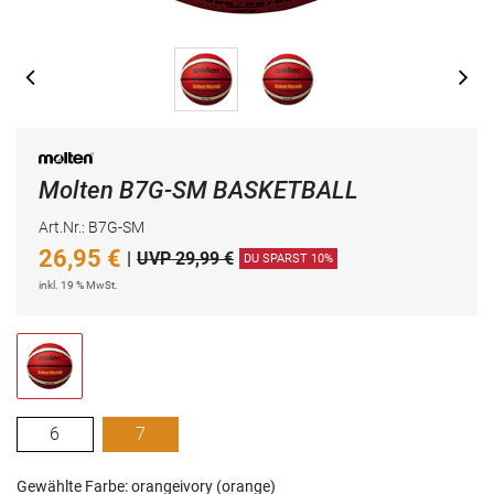
Molten B7G-SM BASKETBALL
Art.Nr.: B7G-SM
26,95
€
|
UVP 29,99 €
DU SPARST 10%
inkl. 19 % MwSt.
6
7
Gewählte Farbe: orangeivory (orange)