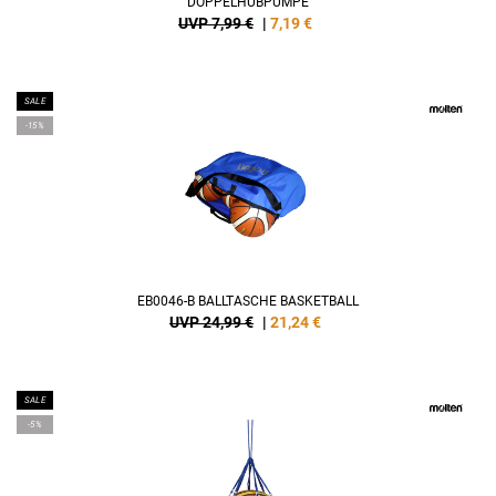
DOPPELHUBPUMPE
UVP 7,99 €
|
7,19
€
SALE
-15%
EB0046-B BALLTASCHE BASKETBALL
UVP 24,99 €
|
21,24
€
SALE
-5%