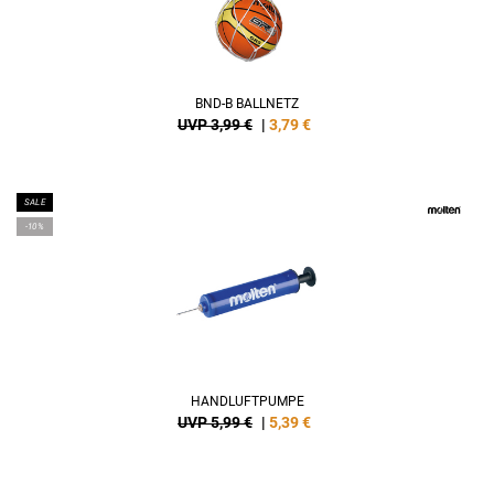
BND-B BALLNETZ
UVP 3,99 €
|
3,79
€
SALE
-10%
HANDLUFTPUMPE
UVP 5,99 €
|
5,39
€