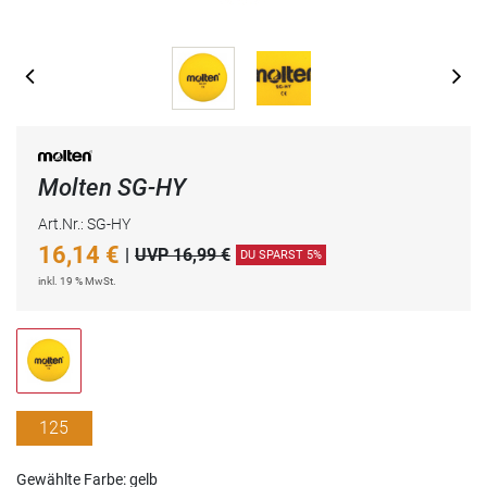
Molten SG-HY
Art.Nr.: SG-HY
16,14
€
|
UVP 16,99 €
DU SPARST 5%
inkl. 19 % MwSt.
125
g/160
Gewählte Farbe: gelb