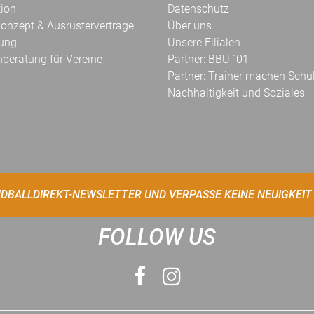
tion
Datenschutz
onzept & Ausrüsterverträge
Über uns
kung
Unsere Filialen
hberatung für Vereine
Partner: BBU ´01
Partner: Trainer machen Schu
Nachhaltigkeit und Soziales
DBALLDIREKT-NEWSLETTER UND VERPASSE KEINE NEUIGKEIT
FOLLOW US