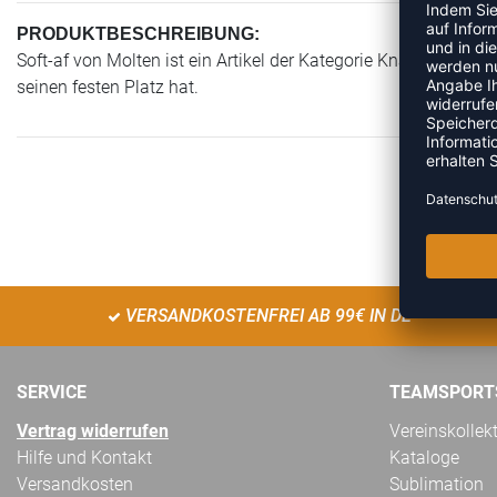
PRODUKTBESCHREIBUNG:
Soft-af von Molten ist ein Artikel der Kategorie Knautschball.
seinen festen Platz hat.
VERSANDKOSTENFREI AB 99€ IN DE
SERVICE
TEAMSPORT
Vertrag widerrufen
Vereinskollek
Hilfe und Kontakt
Kataloge
Versandkosten
Sublimation