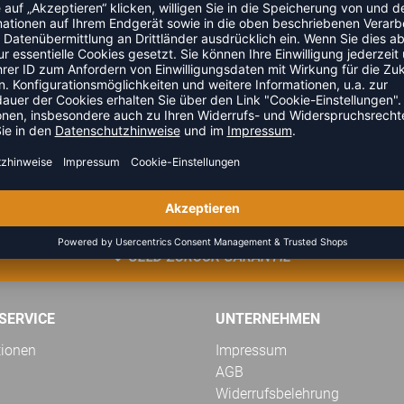
 Ein Ausrüstungsteil, das im Vereins- und Trainingsalltag
ZULETZT ANGESEHEN
GELD-ZURÜCK-GARANTIE
SERVICE
UNTERNEHMEN
tionen
Impressum
AGB
Widerrufsbelehrung