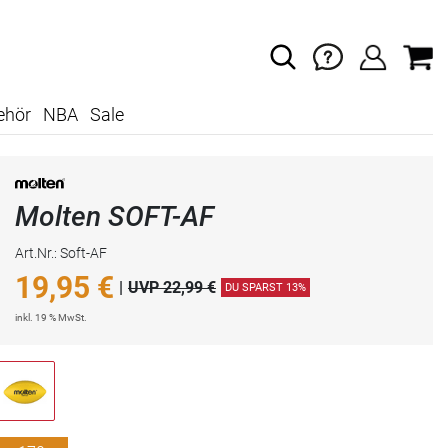
ehör
NBA
Sale
Molten SOFT-AF
Art.Nr.: Soft-AF
19,95
€
|
UVP 22,99 €
DU SPARST 13%
inkl. 19 % MwSt.