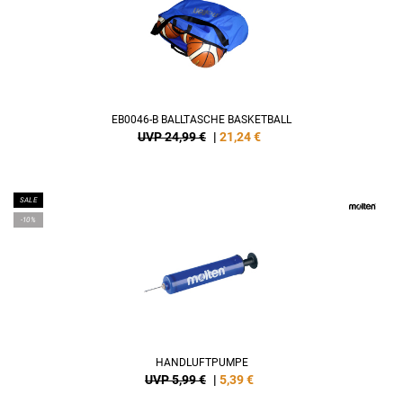
EB0046-B BALLTASCHE BASKETBALL
UVP 24,99 €
|
21,24
€
SALE
-10%
HANDLUFTPUMPE
UVP 5,99 €
|
5,39
€