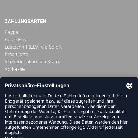
ZAHLUNGSARTEN
Paypal
Apple Pay
Lastschrift (ELV) via Sofort
Kreditkarte
Rechnungskauf via Klarna
Vorkasse
ABONNIERE JETZT DEN KOSTENLOSEN
HANDBALLDIREKT-NEWSLETTER UND VERPASSE KEINE
NEUIGKEIT ODER AKTION MEHR.
JETZT ANMELDEN
FOLLOW US