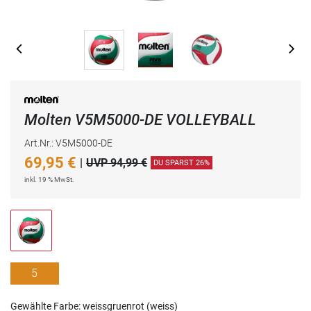
Molten V5M5000-DE VOLLEYBALL
Art.Nr.: V5M5000-DE
69,95
€
|
UVP 94,99 €
DU SPARST 26%
inkl. 19 % MwSt.
5
Gewählte Farbe: weissgruenrot (weiss)