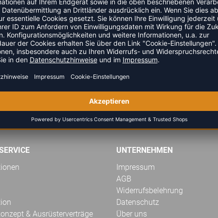
eder, Angriffs- und Blocktraining, Seillänge je 150 cm
ZULETZT ANGESEHEN
GELD-ZURÜCK-GARANTIE
SERVICE
UNTERNEHMEN
tionen
Impressum
AGB
Widerrufsbelehrung
tion
Datenschutz
onzept & Ausrüsterverträge
Über uns