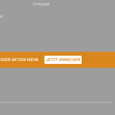
Vorkasse
le
 ODER AKTION MEHR.
JETZT ANMELDEN