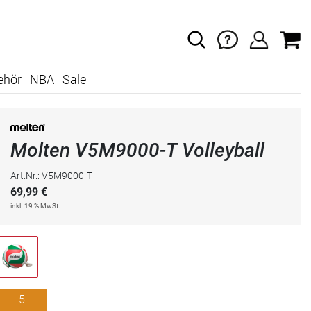
ehör
NBA
Sale
Molten V5M9000-T Volleyball
Art.Nr.: V5M9000-T
69,99
€
inkl. 19 % MwSt.
5