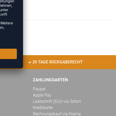
30 TAGE RÜCKGABERECHT
ZAHLUNGSARTEN
Paypal
Apple Pay
Lastschrift (ELV) via Sofort
Kreditkarte
Rechnungskauf via Klarna