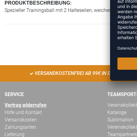
PRODUKTBESCHREIBUNG:
Spezieller Trainingsball mit 2 Halteseilen, weiches Synthetik-L
VERSANDKOSTENFREI AB 99€ IN DE
SERVICE
TEAMSPORT
Vertrag widerrufen
Vereinskollek
Hilfe und Kontakt
Kataloge
Versandkosten
Sublimation
Zahlungsarten
Vereinskollek
Lieferung
Teampartnerk