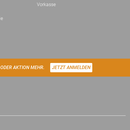
Vorkasse
le
 ODER AKTION MEHR.
JETZT ANMELDEN