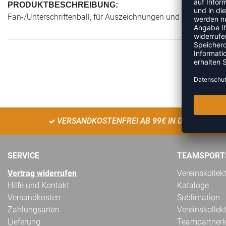
PRODUKTBESCHREIBUNG:
Fan-/Unterschriftenball, für Auszeichnungen und Ehrungen, 1
VERSANDKOSTENFREI AB 99€ IN DE
SERVICE
TEAMSPORT
Vertrag widerrufen
Vereinskollek
Hilfe und Kontakt
Kataloge
Versandkosten
Sublimation
Zahlungsarten
Vereinskollek
Lieferung
Teampartnerk