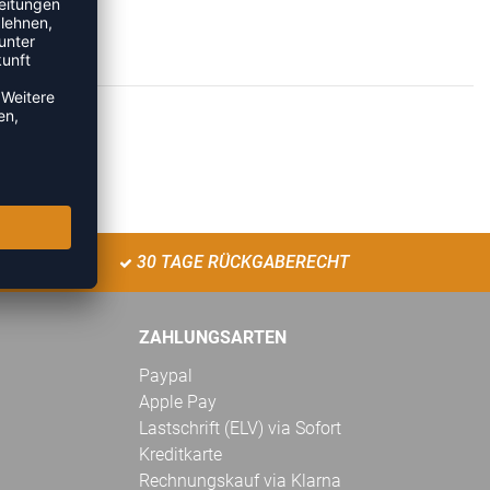
30 TAGE RÜCKGABERECHT
ZAHLUNGSARTEN
Paypal
Apple Pay
Lastschrift (ELV) via Sofort
Kreditkarte
Rechnungskauf via Klarna