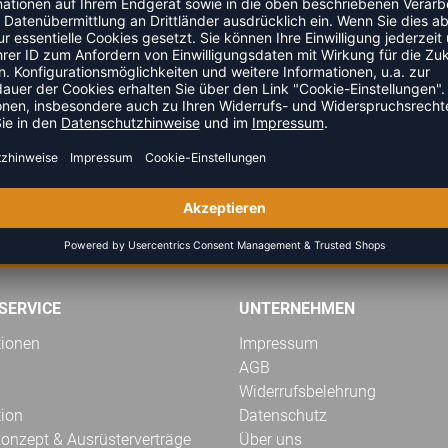
2 Felder
ZULETZT ANGESEHEN
GELD-ZURÜCK-GARANTIE
SERVICE
UNTERNEHMEN
tionen
Impressum
AGB
Widerrufsbelehrung
tion
Datenschutz
onzept & Ausrüsterverträge
Über uns