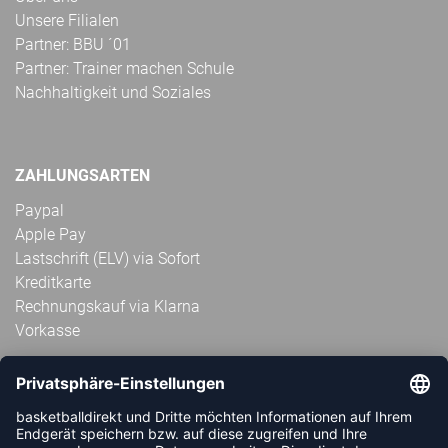
Unsere Filialen
Partner: BBU ´01
Partner: Trainer machen Schule
Nachhaltigkeit und Soziales
ZAHLUNGSARTEN
Paypal
Apple Pay
Lastschrift (ELV) via Sofort
Kreditkarte
Rechnungskauf via Klarna
Vorkasse
ABONNIERE JETZT DEN KOSTENLOSEN
HANDBALLDIREKT-NEWSLETTER UND VERPASSE KEINE
NEUIGKEIT ODER AKTION MEHR.