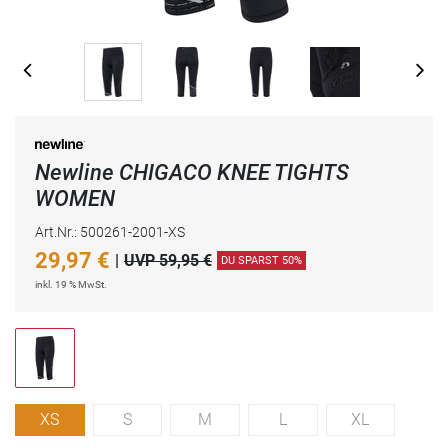
Newline CHIGACO KNEE TIGHTS
WOMEN
Art.Nr.: 500261-2001-XS
29,97
€
|
UVP 59,95 €
DU SPARST 50%
inkl. 19 % MwSt.
XS
S
M
L
XL