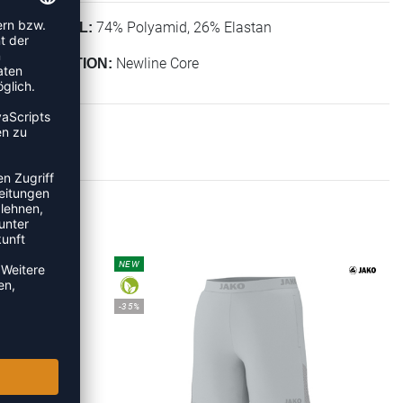
74% Polyamid, 26% Elastan
MATERIAL:
Newline Core
KOLLEKTION:
ING
NEW
-35%