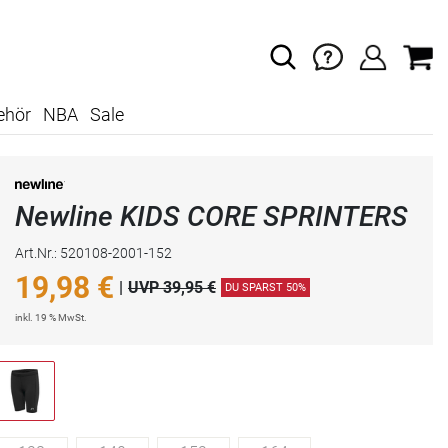
ehör
NBA
Sale
Newline KIDS CORE SPRINTERS
Art.Nr.: 520108-2001-152
19,98
€
|
UVP 39,95 €
DU SPARST 50%
inkl. 19 % MwSt.