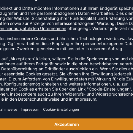
on. 74% Polyamid, 26% Elastan
ZULETZT ANGESEHEN
HR AUS DER KATEGORIE RUNN
SALE
-25%