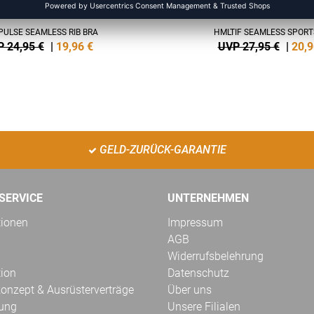
ULSE SEAMLESS RIB BRA
HMLTIF SEAMLESS SPORT
 24,95 €
|
19,96
€
UVP 27,95 €
|
20,9
GELD-ZURÜCK-GARANTIE
SERVICE
UNTERNEHMEN
tionen
Impressum
AGB
Widerrufsbelehrung
tion
Datenschutz
onzept & Ausrüsterverträge
Über uns
kung
Unsere Filialen