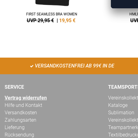
FIRST SEAMLESS BRA WOMEN
HMLP
UVP 29,95 €
|
19,95
€
UVP
VERSANDKOSTENFREI AB 99€ IN DE
SERVICE
TEAMSPORT
Vertrag widerrufen
Vereinskollek
Hilfe und Kontakt
Kataloge
Versandkosten
Sublimation
Zahlungsarten
Vereinskollek
Lieferung
Teampartnerk
Rücksendung
Textilbedruc