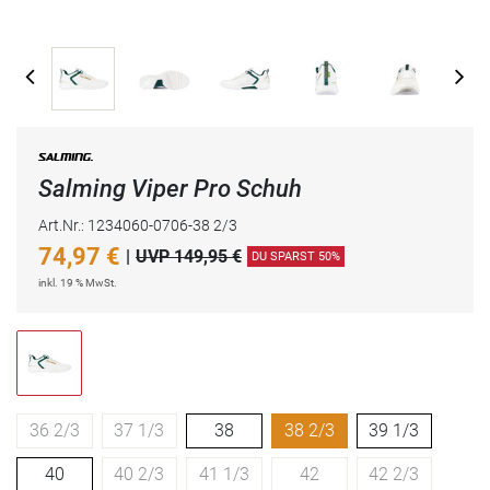
Salming Viper Pro Schuh
Art.Nr.: 1234060-0706-38 2/3
74,97
€
|
UVP 149,95 €
DU SPARST 50%
inkl. 19 % MwSt.
36 2/3
37 1/3
38
38 2/3
39 1/3
40
40 2/3
41 1/3
42
42 2/3