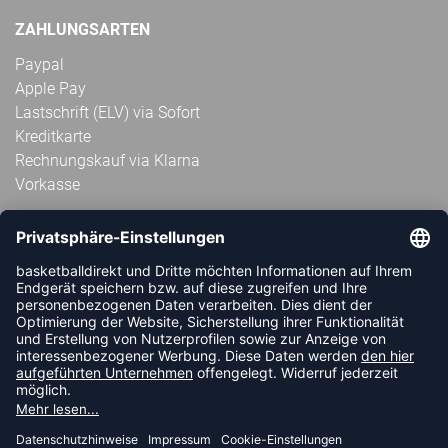
ZAHLUNGSARTEN
Paypal
Apple Pay
Lastschrift (ELV) via Sofort
Kreditkarte
Rechnungskauf via Klarna
Vorkasse
ABONNIERE JETZT DEN KOSTENLOSEN
HANDBALLDIREKT-NEWSLETTER UND VERPASSE KEINE
NEUIGKEIT ODER AKTION MEHR.
JETZT ANMELDEN
FOLLOW US