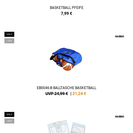
BASKETBALL PFEIFE
7,99
€
SALE
-15%
EB0046-B BALLTASCHE BASKETBALL
UVP 24,99 €
|
21,24
€
SALE
-20%