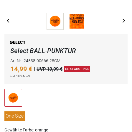
Select BALL-PUNKTUR
Art.Nr.: 24538-00666-28CM
14,99
€
|
UVP 19,99 €
DU SPARST 25%
inkl. 19 % MwSt.
One Size
Gewählte Farbe: orange