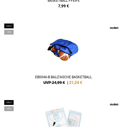
BASKETBALL PFEIFE
7,99
€
SALE
-15%
EB0046-B BALLTASCHE BASKETBALL
UVP 24,99 €
|
21,24
€
SALE
-20%