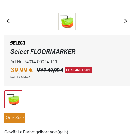
Select FLOORMARKER
Art.Nr.: 74914-00024-111
39,99
€
|
UVP 49,99 €
DU SPARST 20%
inkl. 19 % MwSt.
One Size
Gewählte Farbe: gelborange (gelb)