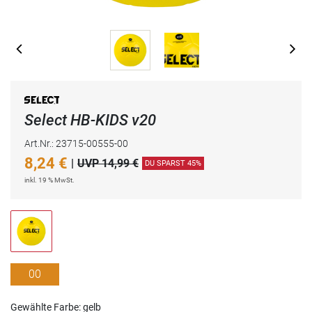
Select HB-KIDS v20
Art.Nr.: 23715-00555-00
8,24
€
|
UVP 14,99 €
DU SPARST 45%
inkl. 19 % MwSt.
00
Gewählte Farbe: gelb