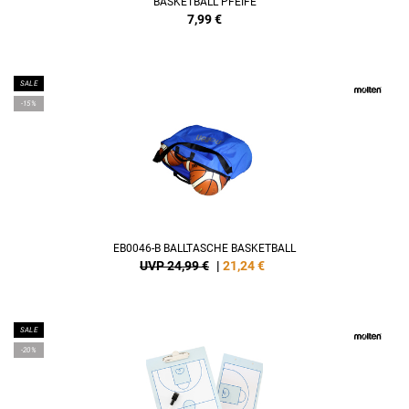
BASKETBALL PFEIFE
7,99
€
SALE
-15%
EB0046-B BALLTASCHE BASKETBALL
UVP 24,99 €
|
21,24
€
SALE
-20%