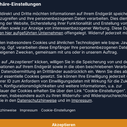
 Kategorie Trainingszubehör. Ein praktisches Accessoire für
ZULETZT ANGESEHEN
S DER KATEGORIE TRAINING
SALE
-20%