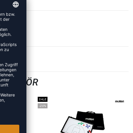
SZUBEHÖR
SALE
-20%