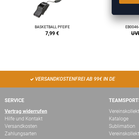
BASKETBALL PFEIFE
EB0046
7,99
€
UVP
VERSANDKOSTENFREI AB 99€ IN DE
SERVICE
TEAMSPORT
Vertrag widerrufen
Vereinskollek
Hilfe und Kontakt
Kataloge
Versandkosten
Sublimation
Zahlungsarten
Vereinskollek