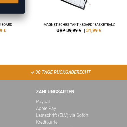
IKBOARD
MAGNETISCHES TAKTIKBOARD "BASKETBALL"
9
€
UVP 39,99 €
|
31,99
€
30 TAGE RÜCKGABERECHT
ZAHLUNGSARTEN
Paypal
Apple Pay
Lastschrift (ELV) via Sofort
Kreditkarte