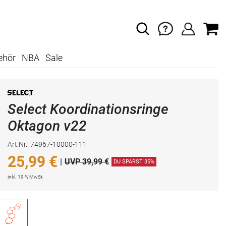
ehör
NBA
Sale
Select Koordinationsringe
Oktagon v22
Art.Nr.: 74967-10000-111
25,99
€
|
UVP 39,99 €
DU SPARST 35%
inkl. 19 % MwSt.