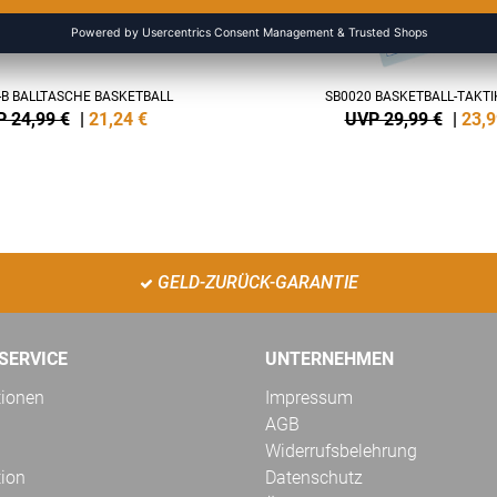
-B BALLTASCHE BASKETBALL
SB0020 BASKETBALL-TAKT
 24,99 €
|
21,24
€
UVP 29,99 €
|
23,9
GELD-ZURÜCK-GARANTIE
SERVICE
UNTERNEHMEN
tionen
Impressum
AGB
Widerrufsbelehrung
tion
Datenschutz