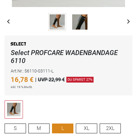
Select PROFCARE WADENBANDAGE
6110
Art.Nr.: 56110-03111-L
16,78
€
|
UVP 22,99 €
DU SPARST 27%
inkl. 19 % MwSt.
S
M
L
XL
2XL