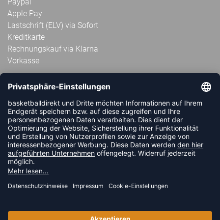
Paypal
Apple Pay
Lastschrift (ELV) via Sofort
Kreditkarte
Rechnungskauf via Klarna
Vorkasse
ABONNIERE JETZT DEN KOSTENLOSEN
HANDBALLDIREKT-NEWSLETTER UND VERPASSE KEINE
NEUIGKEIT ODER AKTION MEHR.
JETZT ANMELDEN
FOLLOW US