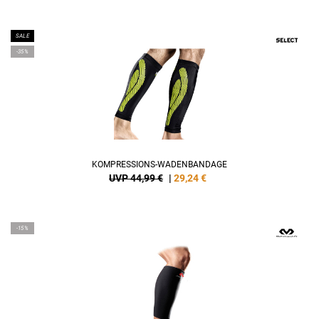
SALE
-35%
KOMPRESSIONS-WADENBANDAGE
UVP 44,99 €
|
29,24
€
-15%