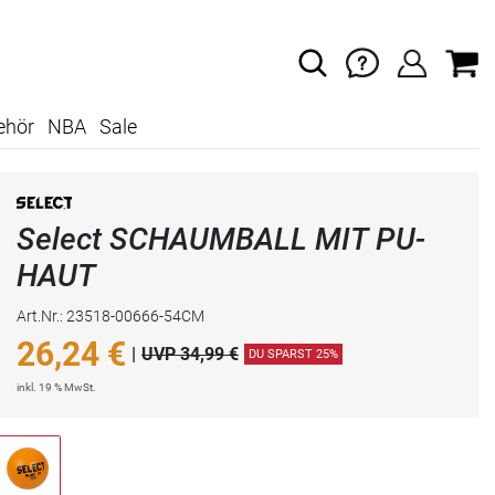
ehör
NBA
Sale
Select SCHAUMBALL MIT PU-
HAUT
Art.Nr.: 23518-00666-54CM
26,24
€
|
UVP 34,99 €
DU SPARST 25%
inkl. 19 % MwSt.