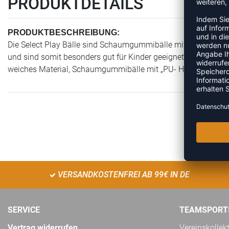
PRODUKTDETAILS
PRODUKTBESCHREIBUNG:
Die Select Play Bälle sind Schaumgummibälle mit einer „PU-H
und sind somit besonders gut für Kinder geeignet. Hardfact - 
weiches Material, Schaumgummibälle mit „PU- Haut“ mit de
VERSANDKOSTENFREI AB 99€ IN DE
SERVICE
TEAMSPORT
Vertrag widerrufen
Vereinskollek