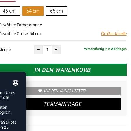
46 cm
54 cm
65 cm
Gewählte Farbe: orange
Gewählte Größe:
54 cm
Größentabelle
Versandfertig in 2 Werktagen
Menge
IN DEN WARENKORB
AUF DEN WUNSCHZETTEL
TEAMANFRAGE