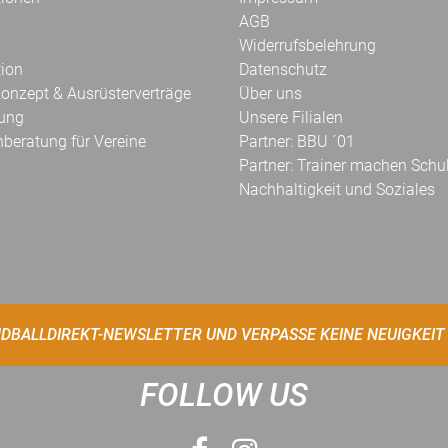
AGB
Widerrufsbelehrung
tion
Datenschutz
onzept & Ausrüsterverträge
Über uns
kung
Unsere Filialen
hberatung für Vereine
Partner: BBU ´01
Partner: Trainer machen Schu
Nachhaltigkeit und Soziales
DBALLDIREKT-NEWSLETTER UND VERPASSE KEINE NEUIGKEIT
FOLLOW US