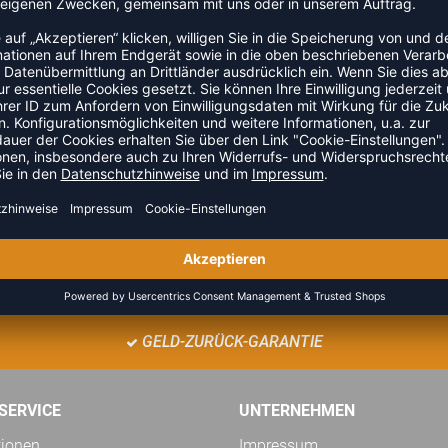
aut“. Diese Select Bälle schonen Mitspieler und Umgebung
Verwendbar: für Spiel und Spaß - Eigenschaften: leichtes und
m Durchmesser 54 cm
ZULETZT ANGESEHEN
GELD-ZURÜCK-GARANTIE
SERVICE
UNTERNEHMEN
tionen
Impressum