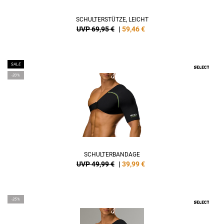
SCHULTERSTÜTZE, LEICHT
UVP 69,95 €
|
59,46
€
SALE
-20%
SCHULTERBANDAGE
UVP 49,99 €
|
39,99
€
-25%