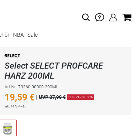
ehör
NBA
Sale
Select SELECT PROFCARE
HARZ 200ML
Art.Nr.: 70260-00000-200ML
19,59
€
|
UVP 27,99 €
DU SPARST 30%
inkl. 19 % MwSt.