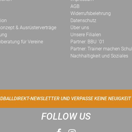
AGB
Widerrufsbelehrung
tion
Datenschutz
onzept & Ausrüsterverträge
Über uns
kung
Unsere Filialen
hberatung für Vereine
Partner: BBU ´01
Partner: Trainer machen Schu
Nachhaltigkeit und Soziales
DBALLDIREKT-NEWSLETTER UND VERPASSE KEINE NEUIGKEIT
FOLLOW US