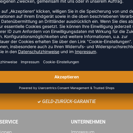
 Handbälle. Viel einfacher zu verwenden und zu entfernen als
giegetestet. Wird von vielen Profi- und Nationalmannschaften
ZULETZT ANGESEHEN
GELD-ZURÜCK-GARANTIE
SERVICE
UNTERNEHMEN
tionen
Impressum