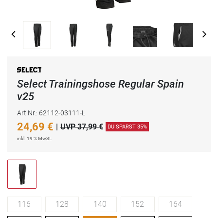
Select Trainingshose Regular Spain
v25
Art.Nr.: 62112-03111-L
24,69
€
|
UVP 37,99 €
DU SPARST 35%
inkl. 19 % MwSt.
116
128
140
152
164