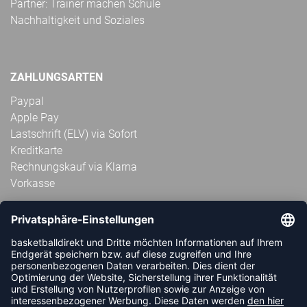
Partner: Trainer machen Schule
Nachhaltigkeit und Soziales
ZAHLUNGSARTEN
Paypal
Apple Pay
Lastschrift (ELV) via Sofort
Kreditkarte
Rechnungskauf via Klarna
Vorkasse
ABONNIERE JETZT DEN KOSTENLOSEN
HANDBALLDIREKT-NEWSLETTER UND VERPASSE KEINE
NEUIGKEIT ODER AKTION MEHR.
JETZT ANMELDEN