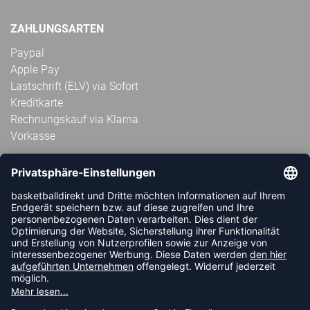
ZAHLUNGSARTEN
Paypal
Apple Pay
Lastschrift (ELV) via Sofort
Kreditkarte
Rechnungskauf via Klarna
Vorkasse
ABONNIERE JETZT DEN KOSTENLOSEN
HANDBALLDIREKT-NEWSLETTER UND VERPASSE KEINE
NEUIGKEIT ODER AKTION MEHR.
JETZT ANMELDEN
FOLLOW US