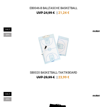
EB0046-B BALLTASCHE BASKETBALL
UVP 24,99 €
|
21,24
€
SALE
-20%
SB0020 BASKETBALL-TAKTIKBOARD
UVP 29,99 €
|
23,99
€
SALE
-20%