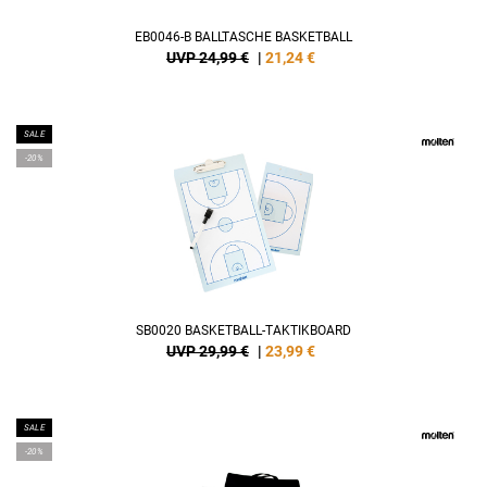
EB0046-B BALLTASCHE BASKETBALL
UVP 24,99 €
|
21,24
€
SALE
-20%
SB0020 BASKETBALL-TAKTIKBOARD
UVP 29,99 €
|
23,99
€
SALE
-20%