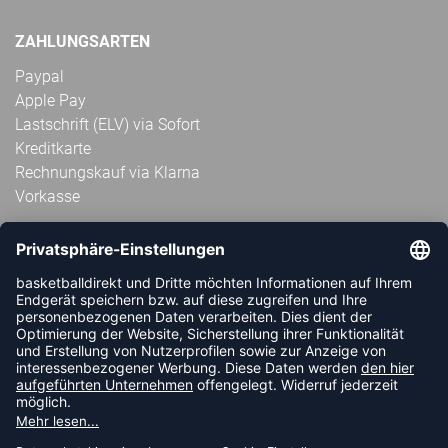
ZAHLUNGSARTEN
Paypal
Apple Pay
Lastschrift (ELV) via Sofort
Kreditkarte
Rechnungskauf via Klarna
Vorkasse
ABONNIERE JETZT DEN KOSTENLOSEN
HANDBALLDIREKT-NEWSLETTER UND VERPASSE KEINE
NEUIGKEIT ODER AKTION MEHR.
JETZT ANMELDEN
FOLLOW US