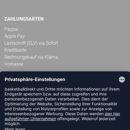
ZAHLUNGSARTEN
Paypal
Apple Pay
Lastschrift (ELV) via Sofort
Kreditkarte
Rechnungskauf via Klarna
Vorkasse
ABONNIERE JETZT DEN KOSTENLOSEN
HANDBALLDIREKT-NEWSLETTER UND VERPASSE KEINE
NEUIGKEIT ODER AKTION MEHR.
JETZT ANMELDEN
FOLLOW US