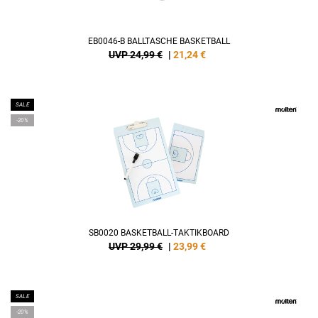
EB0046-B BALLTASCHE BASKETBALL
UVP 24,99 €
|
21,24
€
SALE
-20%
SB0020 BASKETBALL-TAKTIKBOARD
UVP 29,99 €
|
23,99
€
SALE
-20%