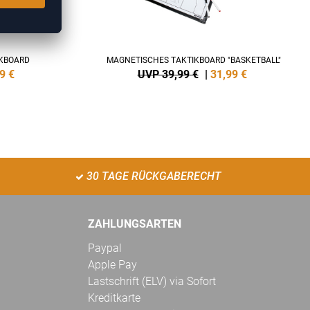
IKBOARD
MAGNETISCHES TAKTIKBOARD "BASKETBALL"
9
€
UVP 39,99 €
|
31,99
€
30 TAGE RÜCKGABERECHT
ZAHLUNGSARTEN
Paypal
Apple Pay
Lastschrift (ELV) via Sofort
Kreditkarte