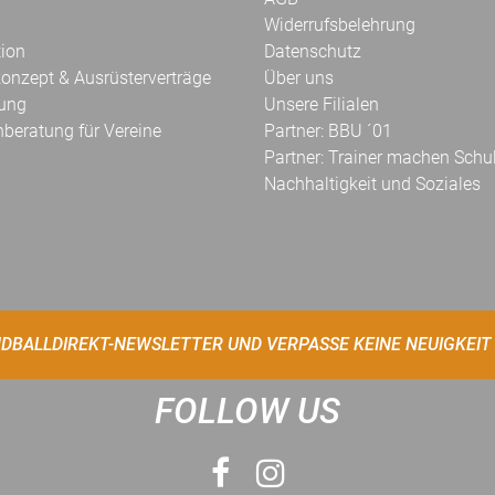
Widerrufsbelehrung
tion
Datenschutz
onzept & Ausrüsterverträge
Über uns
kung
Unsere Filialen
hberatung für Vereine
Partner: BBU ´01
Partner: Trainer machen Schu
Nachhaltigkeit und Soziales
DBALLDIREKT-NEWSLETTER UND VERPASSE KEINE NEUIGKEIT
FOLLOW US