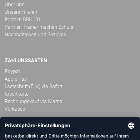
Über uns
Unsere Filialen
Partner: BBU ´01
Partner: Trainer machen Schule
Nachhaltigkeit und Soziales
ZAHLUNGSARTEN
Paypal
Apple Pay
Lastschrift (ELV) via Sofort
Kreditkarte
Rechnungskauf via Klarna
Vorkasse
ABONNIERE JETZT DEN KOSTENLOSEN
HANDBALLDIREKT-NEWSLETTER UND VERPASSE KEINE