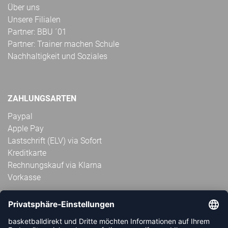
Über uns
Unsere Filialen
Partner: BBU ´01
Partner: Trainer machen Schule
Nachhaltigkeit und Soziales
ZAHLUNGSARTEN
Paypal
Apple Pay
Lastschrift (ELV) via Sofort
Kreditkarte
Rechnungskauf via Klarna
Vorkasse
ABONNIERE JETZT DEN KOSTENLOSEN
HANDBALLDIREKT-NEWSLETTER UND VERPASSE KEINE