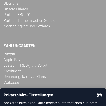
Über uns
Unsere Filialen
Partner: BBU ´01
Partner: Trainer machen Schule
Nachhaltigkeit und Soziales
ZAHLUNGSARTEN
Paypal
Apple Pay
Lastschrift (ELV) via Sofort
Kreditkarte
Rechnungskauf via Klarna
Vorkasse
ABONNIERE JETZT DEN KOSTENLOSEN
HANDBALLDIREKT-NEWSLETTER UND VERPASSE KEINE