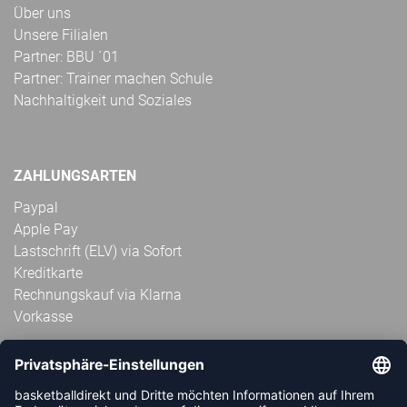
Über uns
Unsere Filialen
Partner: BBU ´01
Partner: Trainer machen Schule
Nachhaltigkeit und Soziales
ZAHLUNGSARTEN
Paypal
Apple Pay
Lastschrift (ELV) via Sofort
Kreditkarte
Rechnungskauf via Klarna
Vorkasse
ABONNIERE JETZT DEN KOSTENLOSEN
HANDBALLDIREKT-NEWSLETTER UND VERPASSE KEINE