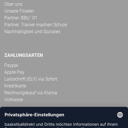
Über uns
Unsere Filialen
Partner: BBU ´01
Partner: Trainer machen Schule
Nachhaltigkeit und Soziales
ZAHLUNGSARTEN
Paypal
Apple Pay
Lastschrift (ELV) via Sofort
Kreditkarte
Rechnungskauf via Klarna
Vorkasse
ABONNIERE JETZT DEN KOSTENLOSEN
HANDBALLDIREKT-NEWSLETTER UND VERPASSE KEINE