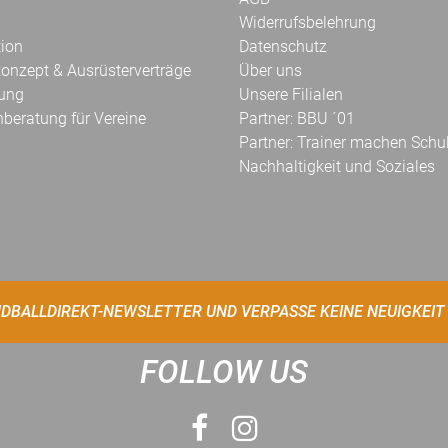
Widerrufsbelehrung
tion
Datenschutz
onzept & Ausrüsterverträge
Über uns
kung
Unsere Filialen
hberatung für Vereine
Partner: BBU ´01
Partner: Trainer machen Schu
Nachhaltigkeit und Soziales
DBALLDIREKT-NEWSLETTER UND VERPASSE KEINE NEUIGKEIT
FOLLOW US