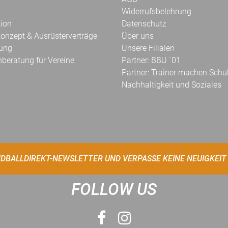
Widerrufsbelehrung
tion
Datenschutz
onzept & Ausrüsterverträge
Über uns
kung
Unsere Filialen
hberatung für Vereine
Partner: BBU ´01
Partner: Trainer machen Schu
Nachhaltigkeit und Soziales
DBALLDIREKT-NEWSLETTER UND VERPASSE KEINE NEUIGKEIT
FOLLOW US