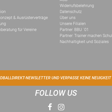
Widerrufsbelehrung
tion
Datenschutz
onzept & Ausrüsterverträge
Über uns
kung
Unsere Filialen
hberatung für Vereine
Partner: BBU ´01
Partner: Trainer machen Schu
Nachhaltigkeit und Soziales
DBALLDIREKT-NEWSLETTER UND VERPASSE KEINE NEUIGKEIT
FOLLOW US