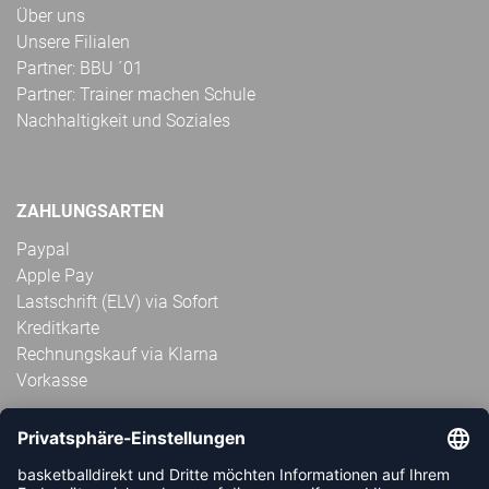
Über uns
Unsere Filialen
Partner: BBU ´01
Partner: Trainer machen Schule
Nachhaltigkeit und Soziales
ZAHLUNGSARTEN
Paypal
Apple Pay
Lastschrift (ELV) via Sofort
Kreditkarte
Rechnungskauf via Klarna
Vorkasse
ABONNIERE JETZT DEN KOSTENLOSEN
HANDBALLDIREKT-NEWSLETTER UND VERPASSE KEINE