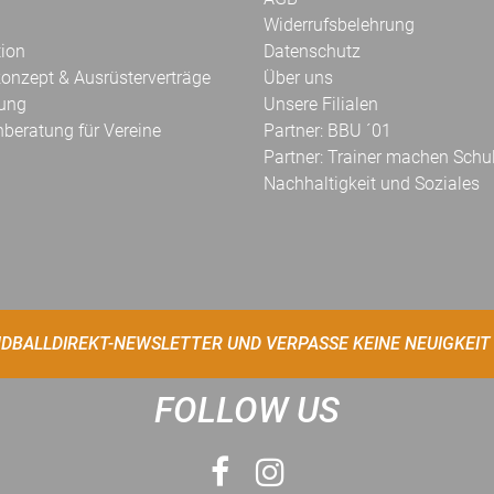
Widerrufsbelehrung
tion
Datenschutz
onzept & Ausrüsterverträge
Über uns
kung
Unsere Filialen
hberatung für Vereine
Partner: BBU ´01
Partner: Trainer machen Schu
Nachhaltigkeit und Soziales
DBALLDIREKT-NEWSLETTER UND VERPASSE KEINE NEUIGKEIT
FOLLOW US