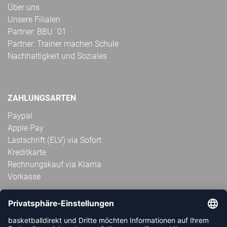
Über uns
Unsere Filialen
Partner: BBU ´01
Partner: Trainer machen Schule
Nachhaltigkeit und Soziales
ZAHLUNGSARTEN
Paypal
Apple Pay
Lastschrift (ELV) via Sofort
Kreditkarte
Rechnungskauf via Klarna
Vorkasse
ABONNIERE JETZT DEN KOSTENLOSEN
HANDBALLDIREKT-NEWSLETTER UND VERPASSE KEINE