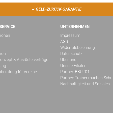
GELD-ZURÜCK-GARANTIE
SERVICE
UNTERNEHMEN
tionen
Impressum
AGB
Widerrufsbelehrung
tion
Datenschutz
onzept & Ausrüsterverträge
Über uns
kung
Unsere Filialen
hberatung für Vereine
Partner: BBU ´01
Partner: Trainer machen Schu
Nachhaltigkeit und Soziales