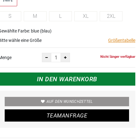
S
M
L
XL
2XL
Gewählte Farbe: blue (blau)
Bitte wähle eine Größe
Größentabelle
Nicht länger verfügbar
Menge
IN DEN WARENKORB
AUF DEN WUNSCHZETTEL
TEAMANFRAGE