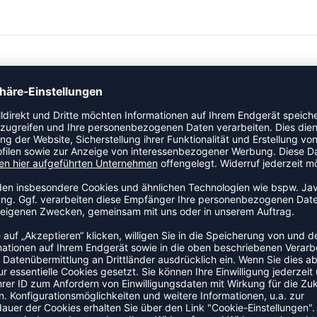
Spieler auf dem Feld und uns bei unserer Aufgabe
y.
Innenseite für extrawarmen Tragekomfort
tivität
ZULETZT ANGESEHEN