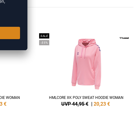
IES
SALE
-55%
ODIE WOMAN
HMLCORE XK POLY SWEAT HOODIE WOMAN
3
€
UVP 44,95 €
|
20,23
€