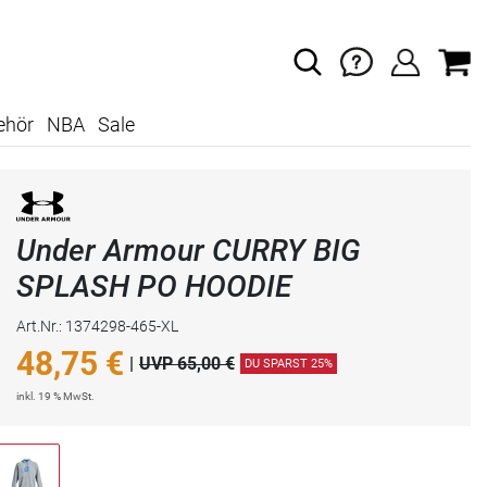
ehör
NBA
Sale
Under Armour CURRY BIG
SPLASH PO HOODIE
Art.Nr.: 1374298-465-XL
48,75
€
|
UVP 65,00 €
DU SPARST 25%
inkl. 19 % MwSt.