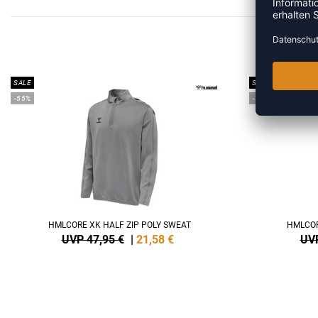
ME
SALE
SALE
-55%
-55%
HMLCORE XK HALF ZIP POLY SWEAT
HMLCOR
UVP 47,95 €
|
21,58
€
UVP