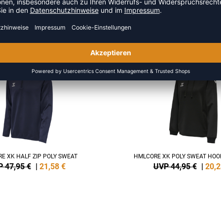
HR AUS DER KATEGORIE HOOD
SALE
-55%
E XK HALF ZIP POLY SWEAT
HMLCORE XK POLY SWEAT HO
 47,95 €
|
21,58
€
UVP 44,95 €
|
20,2