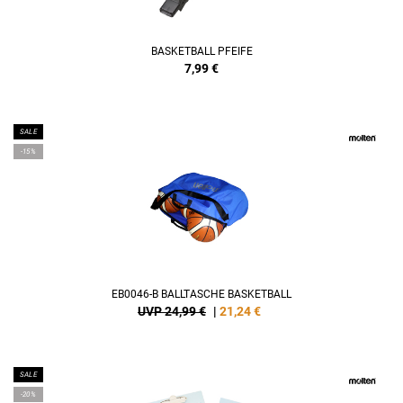
BASKETBALL PFEIFE
7,99
€
SALE
-15%
EB0046-B BALLTASCHE BASKETBALL
UVP 24,99 €
|
21,24
€
SALE
-20%