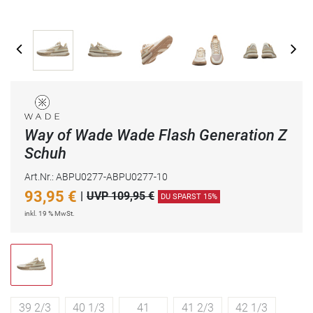
Way of Wade Wade Flash Generation Z
Schuh
Art.Nr.: ABPU0277-ABPU0277-10
93,95
€
|
UVP 109,95 €
DU SPARST 15%
inkl. 19 % MwSt.
39 2/3
40 1/3
41
41 2/3
42 1/3