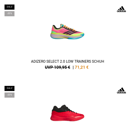
SALE
-35%
ADIZERO SELECT 2.0 LOW TRAINERS SCHUH
UVP 109,95 €
|
71,21
€
SALE
-33%