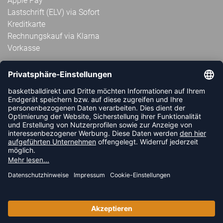
Apple Pay
Lastschrift (ELV) via Sofort
Kreditkarte
Rechnungskauf via Klarna
Vorkasse
ABONNIERE JETZT DEN KOSTENLOSEN
HANDBALLDIREKT-NEWSLETTER UND VERPASSE KEINE
NEUIGKEIT ODER AKTION MEHR.
JETZT ANMELDEN
FOLLOW US
© 2026 Ballsportdirekt.de GmbH und Co. KG