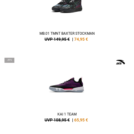
MB.01 TMNT BAXTER STOCKMAN
UVP 149,95 €
|
74,95
€
-39%
KAI 1 TEAM
UVP 108,95 €
|
65,95
€