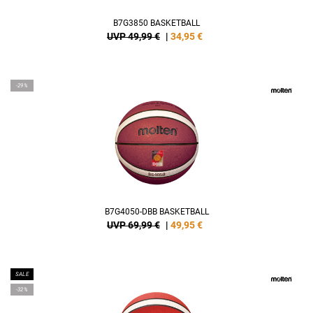
B7G3850 BASKETBALL
UVP 49,99 €
|
34,95
€
-29%
B7G4050-DBB BASKETBALL
UVP 69,99 €
|
49,95
€
SALE
-32%