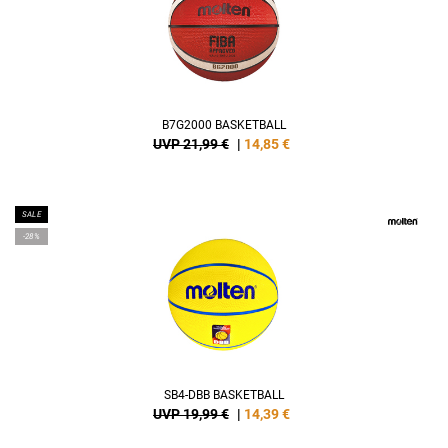
B7G2000 BASKETBALL
UVP 21,99 €
|
14,85
€
SALE
-28%
SB4-DBB BASKETBALL
UVP 19,99 €
|
14,39
€