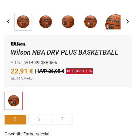
Wilson NBA DRV PLUS BASKETBALL
Art.Nr.: WTB9200XB05-5
22,91
€
|
UVP 26,95 €
DU SPARST 15%
inkl. 19 % MwSt.
5
6
7
Gewählte Farbe: special