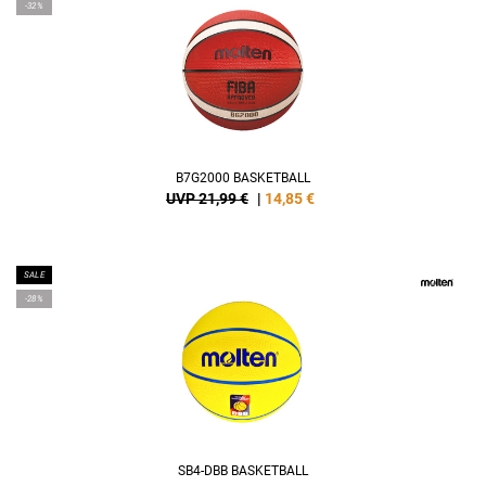
-32%
B7G2000 BASKETBALL
UVP 21,99 €
|
14,85
€
SALE
-28%
SB4-DBB BASKETBALL