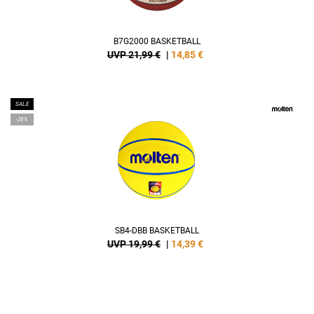
B7G2000 BASKETBALL
UVP 21,99 €
|
14,85
€
SALE
-28%
SB4-DBB BASKETBALL
UVP 19,99 €
|
14,39
€