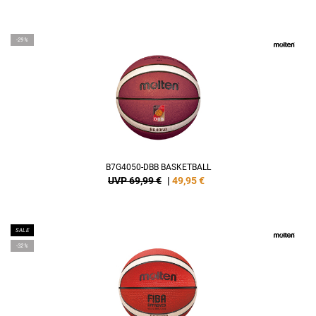
-29%
B7G4050-DBB BASKETBALL
UVP 69,99 €
|
49,95
€
SALE
-32%