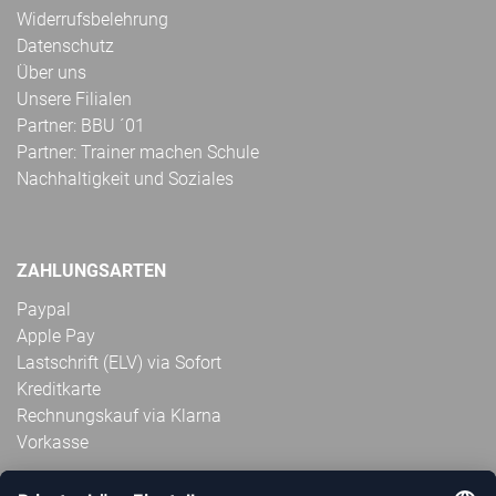
Widerrufsbelehrung
Datenschutz
Über uns
Unsere Filialen
Partner: BBU ´01
Partner: Trainer machen Schule
Nachhaltigkeit und Soziales
ZAHLUNGSARTEN
Paypal
Apple Pay
Lastschrift (ELV) via Sofort
Kreditkarte
Rechnungskauf via Klarna
Vorkasse