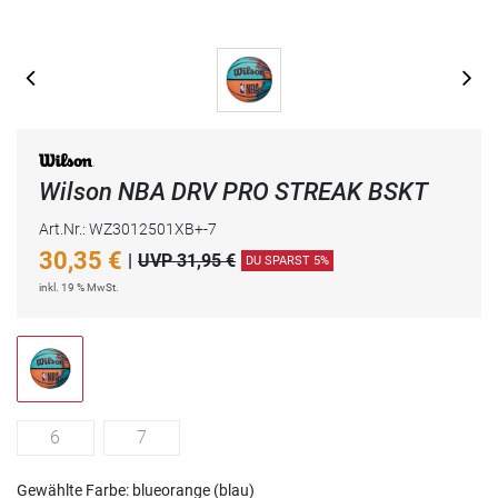
Wilson NBA DRV PRO STREAK BSKT
Art.Nr.: WZ3012501XB+-7
30,35
€
|
UVP 31,95 €
DU SPARST 5%
inkl. 19 % MwSt.
6
7
Gewählte Farbe: blueorange (blau)