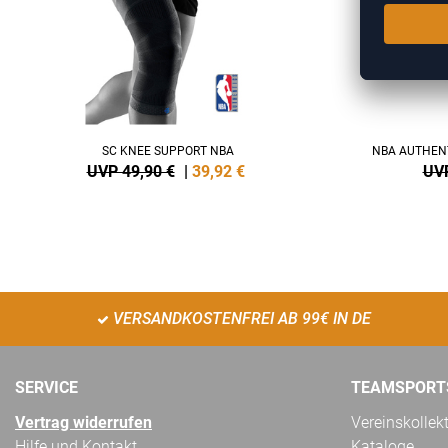
SC KNEE SUPPORT NBA
NBA AUTHENT
UVP 49,90 €
|
39,92
€
UVP
VERSANDKOSTENFREI AB 99€ IN DE
SERVICE
TEAMSPORT
Vertrag widerrufen
Vereinskollek
Hilfe und Kontakt
Kataloge