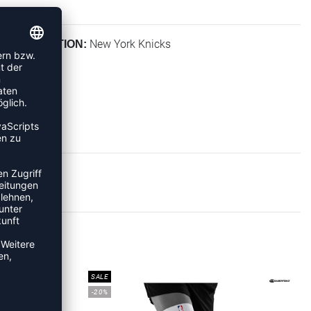
New York Knicks
KOLLEKTION:
A
SALE
-20%