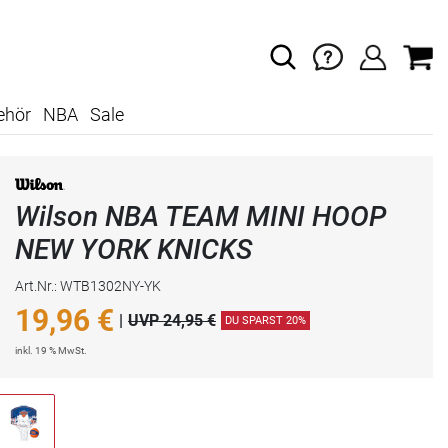
ehör
NBA
Sale
Wilson NBA TEAM MINI HOOP
NEW YORK KNICKS
Art.Nr.: WTB1302NY-YK
19,96
€
|
UVP 24,95 €
DU SPARST 20%
inkl. 19 % MwSt.