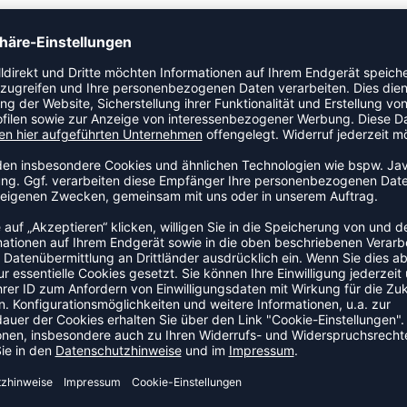
Mannschaft mit dem Team-Farbspritzer-Stil. Dieses Miniboard
eine Türöffnung und lässt sich leicht montieren für eine
ZULETZT ANGESEHEN
MEHR AUS DER KATEGORIE NB
-15%