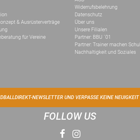
Widerrufsbelehrung
tion
Datenschutz
onzept & Ausrüsterverträge
Über uns
kung
Unsere Filialen
hberatung für Vereine
Partner: BBU ´01
Partner: Trainer machen Schu
Nachhaltigkeit und Soziales
DBALLDIREKT-NEWSLETTER UND VERPASSE KEINE NEUIGKEIT
FOLLOW US