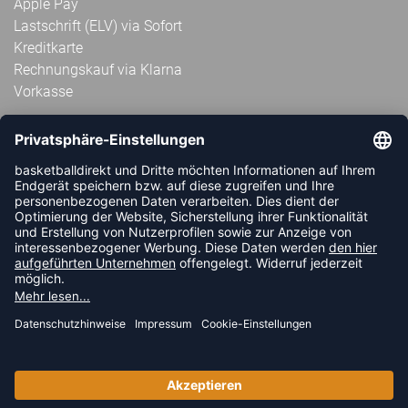
Apple Pay
Lastschrift (ELV) via Sofort
Kreditkarte
Rechnungskauf via Klarna
Vorkasse
ABONNIERE JETZT DEN KOSTENLOSEN
HANDBALLDIREKT-NEWSLETTER UND VERPASSE KEINE
NEUIGKEIT ODER AKTION MEHR.
JETZT ANMELDEN
FOLLOW US
© 2026 Ballsportdirekt.de GmbH und Co. KG