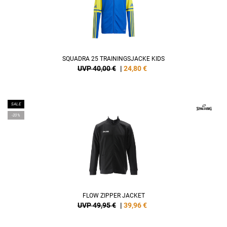
SQUADRA 25 TRAININGSJACKE KIDS
UVP 40,00 €
|
24,80
€
SALE
-20%
FLOW ZIPPER JACKET
UVP 49,95 €
|
39,96
€