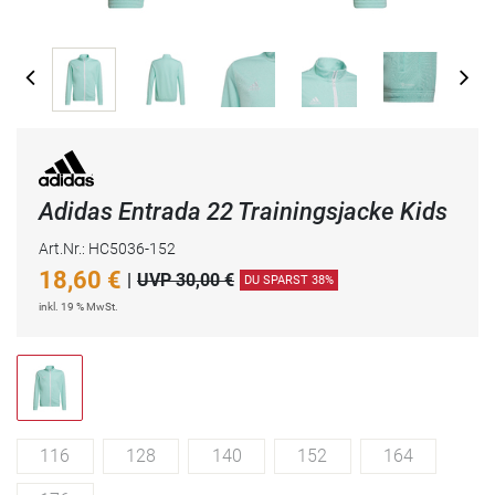
Adidas Entrada 22 Trainingsjacke Kids
Art.Nr.: HC5036-152
18,60
€
|
UVP 30,00 €
DU SPARST 38%
inkl. 19 % MwSt.
116
128
140
152
164