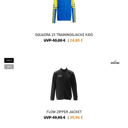
SQUADRA 25 TRAININGSJACKE KIDS
UVP 40,00 €
|
24,80
€
SALE
-20%
FLOW ZIPPER JACKET
UVP 49,95 €
|
39,96
€