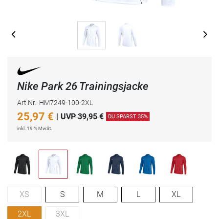
Nike Park 26 Trainingsjacke
Art.Nr.: HM7249-100-2XL
25,97
€
|
UVP 39,95 €
DU SPARST 35%
inkl. 19 % MwSt.
XS
S
M
L
XL
2XL
3XL