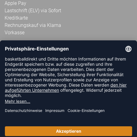
Apple Pay
Lastschrift (ELV) via Sofort
Kreditkarte
Rechnungskauf via Klarna
Vorkasse
ABONNIERE JETZT DEN KOSTENLOSEN
HANDBALLDIREKT-NEWSLETTER UND VERPASSE KEINE
NEUIGKEIT ODER AKTION MEHR.
JETZT ANMELDEN
FOLLOW US